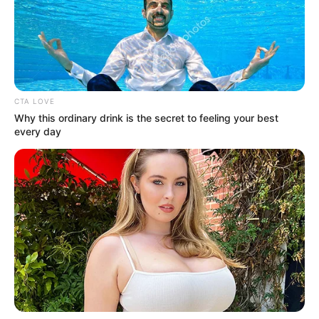
Медичні послуги тут фактично тримаються виключно
на самопожертві медичних працівників, які змушені
CTA LOVE
Why this ordinary drink is the secret to feeling your best
працювати без повноцінної заробітної плати, а
every day
пацієнти — виживати в умовах антисанітарії,
відсутності медикаментів і неприйнятного
харчування.