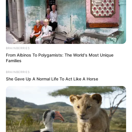
Без рубрики
Гарячi
Культура
BRAINBERRIES
From Albinos To Polygamists: The World's Most Unique
Нам пишуть
Families
BRAINBERRIES
Партнерські матеріали
She Gave Up A Normal Life To Act Like A Horse
Події
Політика
Спорт