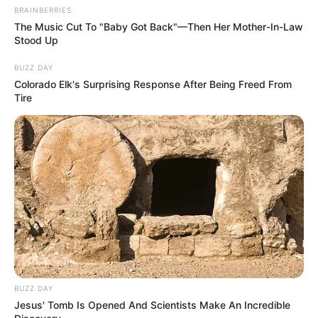
BRAINBERRIES
The Music Cut To "Baby Got Back"—Then Her Mother-In-Law
Stood Up
BUZZ DAY
Colorado Elk's Surprising Response After Being Freed From
Tire
BUZZ DAY
Jesus' Tomb Is Opened And Scientists Make An Incredible