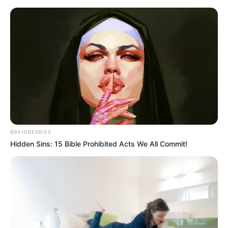
Перейти
до
вмісту
Groza-news.info
Громада Закарпаття
BRAINBERRIES
Hidden Sins: 15 Bible Prohibited Acts We All Commit!
ГАРЯЧI
ПОДІЇ
Я їх за пару днів згодую
пацієнтам: у медзакладі