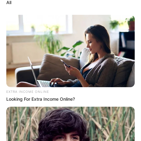
All
«А що мені робити з протермінованими
продуктами? Куди я їх діну? Я їх за пару днів
скормлю пацієнтам».
EXTRA INCOME ONLINE
Looking For Extra Income Online?