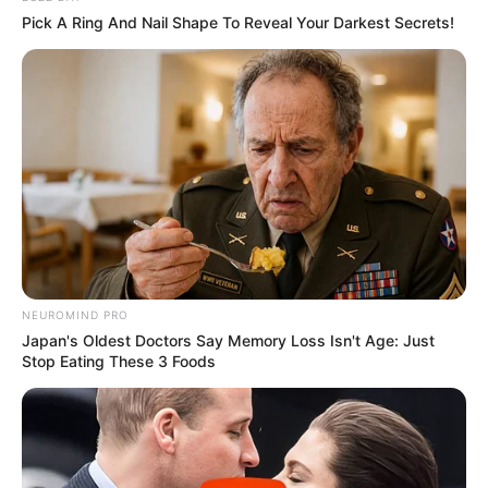
Pick A Ring And Nail Shape To Reveal Your Darkest Secrets!
Пацієнти змушені купувати ліки власним коштом або
взагалі залишаються без терапії — що є прямим
порушенням Програми медичних гарантій.
У ході візиту Представником Уповноваженого
Андрієм Крючковим встановлено:
• порушення права медиків на своєчасну та
повноцінну оплату праці;
NEUROMIND PRO
• порушення права пацієнтів на якісне харчування та
Japan's Oldest Doctors Say Memory Loss Isn't Age: Just
безпечне середовище;
Stop Eating These 3 Foods
• порушення права на доступ до медичних послуг і
лікарських засобів;