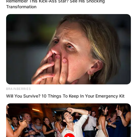
Remember This Kick-Ass Star? See His Shocking
Transformation
BRAINBERRIES
Will You Survive? 10 Things To Keep In Your Emergency Kit
Пов’язаний запис