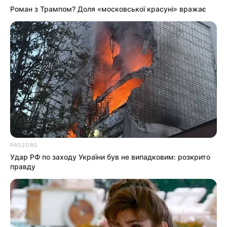
Роман з Трампом? Доля «московської красуні» вражає
PROZORO
Удар РФ по заходу України був не випадковим: розкрито
правду