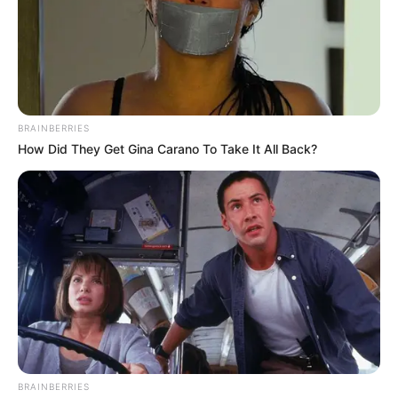
BRAINBERRIES
How Did They Get Gina Carano To Take It All Back?
Про це у ході моніторингового візиту до
Великоберезнянської громади Ужгородського
району повідомив представник Уповноваженого
Верховної Ради України з прав людини Андрій
Крючков.
Він, зокрема виявив грубі порушення прав людини
на охорону здоров’я та медичну допомогу. Тут також
медикам не виплачують вчасно зарплату.
BRAINBERRIES