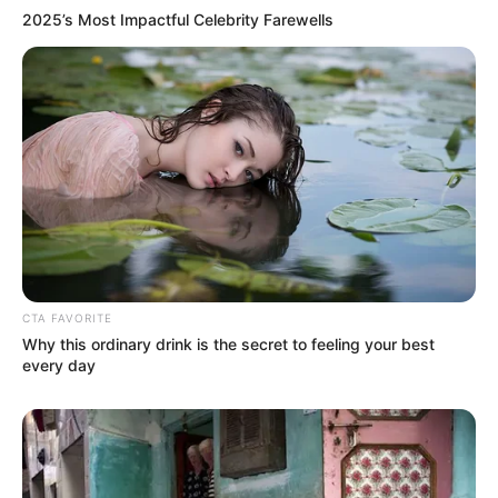
джерело, з якого люди набирали питну воду: що
2025’s Most Impactful Celebrity Farewells
сталося? (фото, відео)
До $20 тисяч за «списання»: на Закарпатті
розслідують схему з військовозобов’язаними —
підозри отримали екскерівники Мукачівського
ТЦК
У Ясінянській громаді відкрили черговий простір
психологічної підтримки (фото)
Катування, кайданки та незаконне утримання
CTA FAVORITE
людей: працівника Ужгородського ТЦК
Why this ordinary drink is the secret to feeling your best
судитимуть, дії ще двох його колег розслідує ДБР
every day
(відео)
Категорії