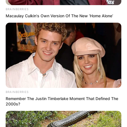
07.08.2026
загальнонаціональний інтерес
BRAINBERRIES
Macaulay Culkin's Own Version Of The New ‘Home Alone’
ГАРЯЧI
ПОДІЇ
У селі на Закарпатті жінки
взялися засипати джерело, з
якого люди набирали питну
07.08.2026
воду: що сталося? (фото,
відео)
BRAINBERRIES
Remember The Justin Timberlake Moment That Defined The
2000s?
ГАРЯЧI
ПОДІЇ
До $20 тисяч за «списання»: на
Закарпатті розслідують схему з