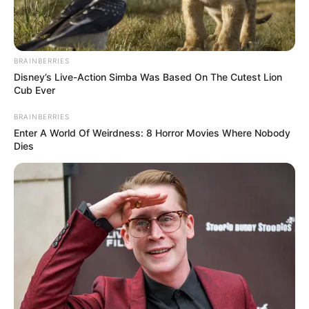
Схеми
BRAINBERRIES
[wp-rss-aggregator id="2"]
Disney’s Live-Action Simba Was Based On The Cutest Lion
Cub Ever
BRAINBERRIES
Enter A World Of Weirdness: 8 Horror Movies Where Nobody
Dies
Ви пропустили
ПАРТНЕРСЬКІ МАТЕРІАЛИ
ПОДІЇ
Попит на нерухомість в
Ужгороді зростає – аналітика
девелопера підтверджує