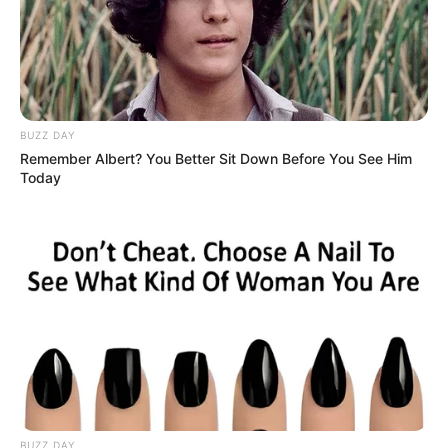
BUZZ DAY
Remember Albert? You Better Sit Down Before You See Him
Today
Це пряме свідчення зневаги до гідності та безпеки
людей, які потребують лікування.
Також зафіксовано вкрай низький рівень
медикаментозного забезпечення — лише близько
400 гривень на одну людину. Цього недостатньо
навіть для базового курсу лікування.
BUZZ DAY