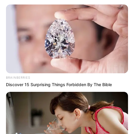
Медичний персонал отримав лише аванс за
березень 2025 року. Повну заробітну плату так і не
виплачено. Попри це, лікарі продовжують
працювати, рятуючи життя мешканців громади без
жодної впевненості у завтрашньому дні.
BRAINBERRIES
Discover 15 Surprising Things Forbidden By The Bible