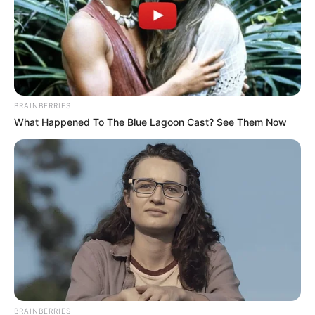
Погода
Ужгород
влажность:
давление:
BRAINBERRIES
ветер:
What Happened To The Blue Lagoon Cast? See Them Now
Погода на 10 дней от
sinoptik.ua
Новини
Попит на нерухомість в Ужгороді зростає –
аналітика девелопера підтверджує
загальнонаціональний інтерес
У селі на Закарпатті жінки взялися засипати
BRAINBERRIES