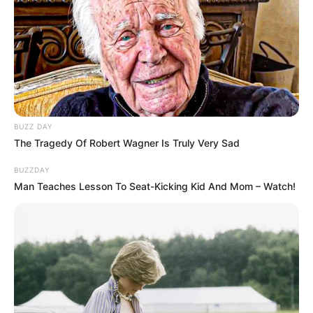
підозри отримали екскерівники Мукачівського
ТЦК
У Ясінянській громаді відкрили черговий простір
психологічної підтримки (фото)
Катування, кайданки та незаконне утримання
BUZZ DAY
людей: працівника Ужгородського ТЦК
The Tragedy Of Robert Wagner Is Truly Very Sad
судитимуть, дії ще двох його колег розслідує ДБР
(відео)
BUZZDAY
Man Teaches Lesson To Seat-Kicking Kid And Mom – Watch!
Категорії
Без рубрики
Гарячi