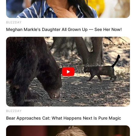
BUZZDAY
Meghan Markle's Daughter All Grown Up — See Her Now!
BUZZDAY
Bear Approaches Cat: What Happens Next Is Pure Magic