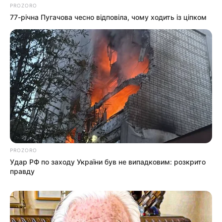
PROZORO
давление:
77-річна Пугачова чесно відповіла, чому ходить із ціпком
ветер:
Погода на 10 дней от
sinoptik.ua
Новини
Попит на нерухомість в Ужгороді зростає –
аналітика девелопера підтверджує
загальнонаціональний інтерес
PROZORO
Удар РФ по заходу України був не випадковим: розкрито
У селі на Закарпатті жінки взялися засипати
правду
джерело, з якого люди набирали питну воду: що
сталося? (фото, відео)
До $20 тисяч за «списання»: на Закарпатті
розслідують схему з військовозобов’язаними —