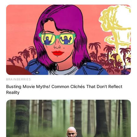
Перейти
до
вмісту
Groza-news.info
Громада Закарпаття
BRAINBERRIES
Busting Movie Myths! Common Clichés That Don't Reflect
Reality
ГАРЯЧI
ПОДІЇ
В Ужгороді виявили тіло
чоловіка, якого шукали майже