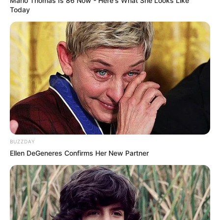
Marlo Thomas Is 86 Now - Here's What She Looks Like
Today
BUZZDAY
Ellen DeGeneres Confirms Her New Partner