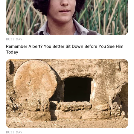
BUZZ DAY
Remember Albert? You Better Sit Down Before You See Him
Today
Пов’язаний запис
ПАРТНЕРСЬКІ МАТЕРІАЛИ
ПОДІЇ
Попит на нерухомість в
BUZZ DAY