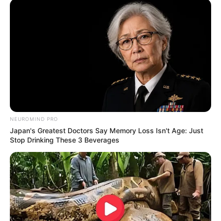
Ви пропустили
NEUROMIND PRO
ПАРТНЕРСЬКІ МАТЕРІАЛИ
ПОДІЇ
Japan's Greatest Doctors Say Memory Loss Isn't Age: Just
Попит на нерухомість в
Stop Drinking These 3 Beverages
Ужгороді зростає – аналітика
девелопера підтверджує
07.08.2026
загальнонаціональний інтерес