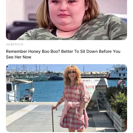
Закарпатті розслідують схему з
військовозобов’язаними —
СЕР 7, 2026
підозри отримали екскерівники
Мукачівського ТЦК
HABERION
Залишити відповідь
Remember Honey Boo Boo? Better To Sit Down Before You
See Her Now
Щоб відправити коментар вам необхідно
авторизуватись
.
Погода
Ужгород
влажность: