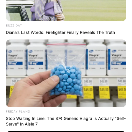
Культура
Нам пишуть
BUZZ DAY
Diana’s Last Words: Firefighter Finally Reveals The Truth
Партнерські матеріали
Події
Політика
Спорт
Схеми
FRIDAY PLANS
Stop Waiting In Line: The 87¢ Generic Viagra Is Actually "Self-
Serve" In Aisle 7
[wp-rss-aggregator id="2"]