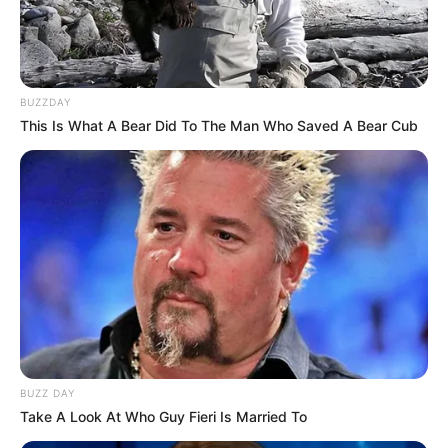
КАТЕГОРІЇ
Без рубрики
BUZZDAY
Гарячi
This Is What A Bear Did To The Man Who Saved A Bear Cub
Культура
Нам пишуть
Партнерські матеріали
Події
Політика
BUZZ DAY
Спорт
Take A Look At Who Guy Fieri Is Married To