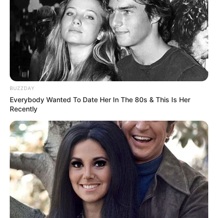
Новини
Попит на нерухомість в Ужгороді зростає –
аналітика девелопера підтверджує
загальнонаціональний інтерес
BUZZDAY
У селі на Закарпатті жінки взялися засипати
Everybody Wanted To Date Her In The 80s & This Is Her
джерело, з якого люди набирали питну воду: що
Recently
сталося? (фото, відео)
До $20 тисяч за «списання»: на Закарпатті
розслідують схему з військовозобов’язаними —
підозри отримали екскерівники Мукачівського
ТЦК
У Ясінянській громаді відкрили черговий простір
психологічної підтримки (фото)