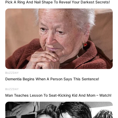
Pick A Ring And Nail Shape To Reveal Your Darkest Secrets!
Залишити відповідь
Щоб відправити коментар вам необхідно
авторизуватись
.
Погода
Ужгород
BUZZDAY
влажность:
Dementia Begins When A Person Says This Sentence!
давление:
BUZZDAY
Man Teaches Lesson To Seat-Kicking Kid And Mom – Watch!
ветер:
Погода на 10 дней от
sinoptik.ua