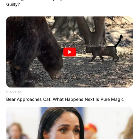
Guilty?
Пов’язаний запис
ПАРТНЕРСЬКІ МАТЕРІАЛИ
ПОДІЇ
BUZZDAY
Попит на нерухомість в
Bear Approaches Cat: What Happens Next Is Pure Magic
Ужгороді зростає – аналітика
девелопера підтверджує
СЕР 7, 2026
загальнонаціональний інтерес