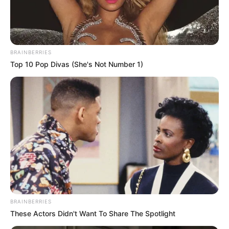
зарізати чоловіка
КВІ 22, 2025
BRAINBERRIES
Top 10 Pop Divas (She's Not Number 1)
BRAINBERRIES
These Actors Didn't Want To Share The Spotlight