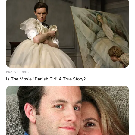
BRAINBERRIES
Is The Movie "Danish Girl" A True Story?
Подія сталасявчора на Великдень в Новому
районі Ужгорода по вулиці В’ячеслава
Чорновола,
повідомив
ужгородець Віктор