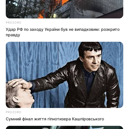
PROZORO
Удар РФ по заходу України був не випадковим: розкрито
правду
info@groza-news.info
КАТЕГОРІЇ
Без рубрики
PROZORO
Сумний фінал життя гіпнотизера Кашпіровського
Гарячi