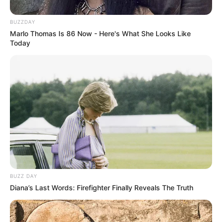
Катування, кайданки та незаконне утримання
BUZZDAY
людей: працівника Ужгородського ТЦК
Marlo Thomas Is 86 Now - Here's What She Looks Like
судитимуть, дії ще двох його колег розслідує ДБР
Today
(відео)
Категорії
Без рубрики
Гарячi
Культура
BUZZ DAY
Diana’s Last Words: Firefighter Finally Reveals The Truth
Нам пишуть