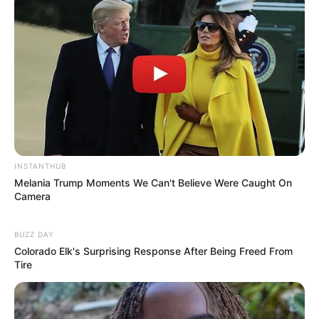
Культура
Нам пишуть
Партнерські матеріали
Події
Політика
INSTANTHUB
Melania Trump Moments We Can't Believe Were Caught On
Спорт
Camera
Схеми
BUZZ DAY
Colorado Elk's Surprising Response After Being Freed From
Tire
Manage Consent
НАПИШIТЬ НАМ
To provide the best experiences, we use technologies like cookies to store
and/or access device information. Consenting to these technologies will