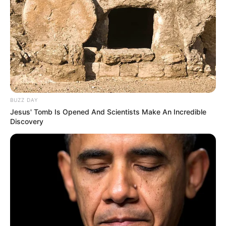
Партнерські матеріали
Події
Політика
Спорт
BUZZ DAY
Схеми
Jesus' Tomb Is Opened And Scientists Make An Incredible
Discovery
[wp-rss-aggregator id="2"]