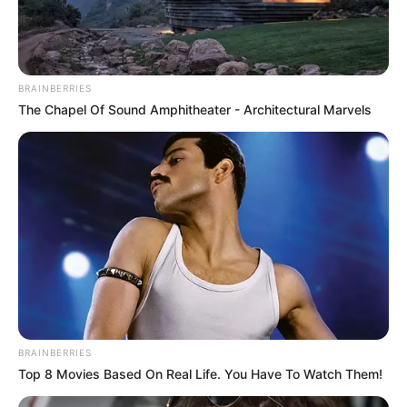
вчинках. Миру нам всім.
Навігація
В ОП закликали
Голова Закарпатської ОВА
BRAINBERRIES
записів
залучати до відбудови
відвідав на Сході 414
The Chapel Of Sound Amphitheater - Architectural Marvels
лише український бізнес
окрему бригаду
безпілотних систем
BRAINBERRIES
Top 8 Movies Based On Real Life. You Have To Watch Them!