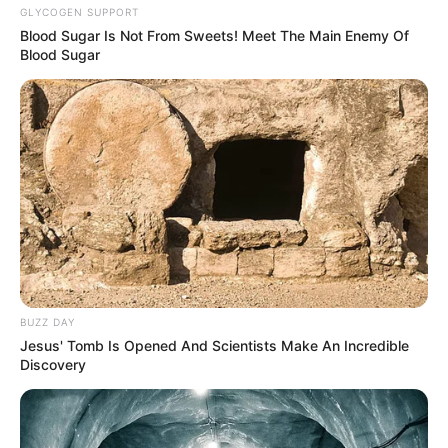
ГАРЯЧI
ПОДІЇ
GLYCOGEN SUPPORT
У Ясінянській громаді відкрили
Blood Sugar Is Not From Sweets! Meet The Main Enemy Of
Blood Sugar
черговий простір
психологічної підтримки (фото)
06.08.2026
ГАРЯЧI
ПОДІЇ
СХЕМИ
Катування, кайданки та
незаконне утримання людей:
працівника Ужгородського ТЦК
06.08.2026
BUZZ DAY
судитимуть, дії ще двох його
Jesus' Tomb Is Opened And Scientists Make An Incredible
колег розслідує ДБР (відео)
Discovery