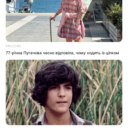
передали автомобіль для потреб військових. За
кілька днів вирушаємо до наших захисників на
передову, тому готуємо для них все необхідне.
Цей пікап, переобладнаний для роботи з пристроями
PROZORO
РЕБ, відвеземо нашим захисникам із 128-ої окремої
77-річна Пугачова чесно відповіла, чому ходить із ціпком
гірсько-штурмової бригади.
Серед волонтерів – Сергій Дербак, пластичний
реконструктивний хірург, котрий після початку
повномасштабного вторгнення релокував свою
клініку з Києва разом із 10 фахівцями в Ужгород.
Спеціалізується на реконструктивній мікрохірургії і
безкоштовно надає допомогу військовим після
поранень.