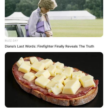
Спорт
Схеми
BUZZ DAY
[wp-rss-aggregator id="2"]
Diana’s Last Words: Firefighter Finally Reveals The Truth
Ви пропустили