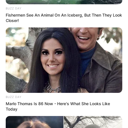
BUZZ DAY
Fishermen See An Animal On An Iceberg, But Then They Look
Closer!
info@groza-news.info
КАТЕГОРІЇ
Без рубрики
Гарячi
BUZZ DAY
Культура
Marlo Thomas Is 86 Now - Here's What She Looks Like
Today
Нам пишуть