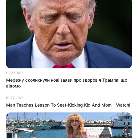
PROZORO
Мережу сколихнули нові заяви про здоров'я Трампа: що
відомо
BUZZ DAY
Man Teaches Lesson To Seat-Kicking Kid And Mom – Watch!
Робочий день розпочався із приємної зустрічі, –
повідомив голова Закарпатської ОВА Мирослав
Білецький. – Привітав в ОВА волонтерів, які