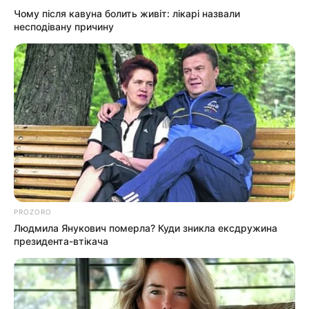
Чому після кавуна болить живіт: лікарі назвали
Щоб відправити коментар вам необхідно
несподівану причину
авторизуватись
.
Погода
Ужгород
влажность:
давление:
PROZORO
ветер:
Людмила Янукович померла? Куди зникла ексдружина
президента-втікача
Погода на 10 дней от
sinoptik.ua
Новини