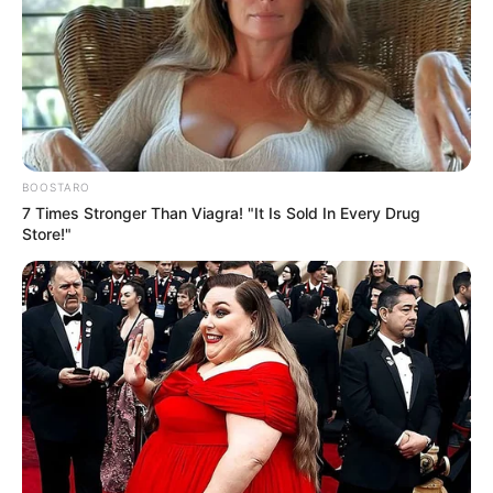
У Ясінянській громаді відкрили черговий простір
психологічної підтримки (фото)
Катування, кайданки та незаконне утримання
людей: працівника Ужгородського ТЦК
судитимуть, дії ще двох його колег розслідує ДБР
BOOSTARO
(відео)
7 Times Stronger Than Viagra! "It Is Sold In Every Drug
Store!"
«Батько був би живий»: на Закарпатті
злочинець, чекаючи 7 років на вирок, побив до
смерті пенсіонера
Працівника ТЦК, за інформацію про якого
обіцяли $10 тисяч, помітили в Ужгороді
Діти Ясінянської громади побували на
відпочинку в Польщі та Італії (фото, відео)