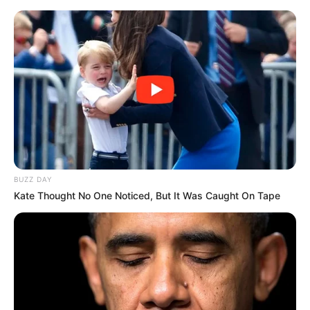
Перейти
до
вмісту
Groza-news.info
Громада Закарпаття
BUZZ DAY
Kate Thought No One Noticed, But It Was Caught On Tape
ГАРЯЧI
ПОДІЇ
Ужгородські волонтери передали
128-й Закарпатській бригаді пікап