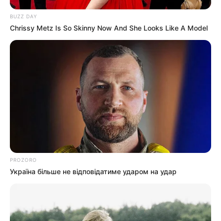
BUZZ DAY
Chrissy Metz Is So Skinny Now And She Looks Like A Model
Категорії
Без рубрики
Гарячi
Культура
Нам пишуть
PROZORO
Партнерські матеріали
Україна більше не відповідатиме ударом на удар
Події
Політика