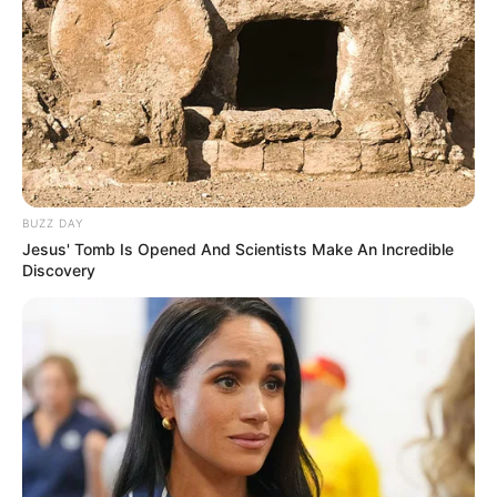
Електрики виконуватимуть роботи з технічного
обслуговування електричних мереж. У зв’язку з цим у
різних куточках області щодня матимуть місце
тимчасові відключення електроенергії.
З графіком відключень можна ознайомитися нижче:
BUZZ DAY
Jesus' Tomb Is Opened And Scientists Make An Incredible
Discovery