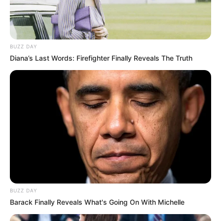
Культура
BUZZ DAY
Нам пишуть
Diana’s Last Words: Firefighter Finally Reveals The Truth
Партнерські матеріали
Події
Політика
Спорт
Схеми
BUZZ DAY
Barack Finally Reveals What's Going On With Michelle
[wp-rss-aggregator id="2"]