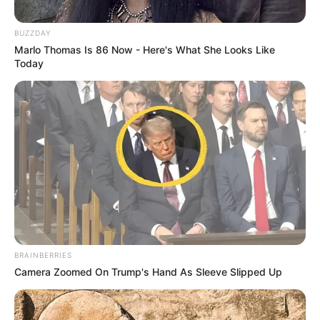
BUZZDAY
Marlo Thomas Is 86 Now - Here's What She Looks Like
Today
BRAINBERRIES
Цього тижня на Закарпатті будуть планові
Camera Zoomed On Trump's Hand As Sleeve Slipped Up
відключення світла. Про це інформує
Закарпаттяобленерго.