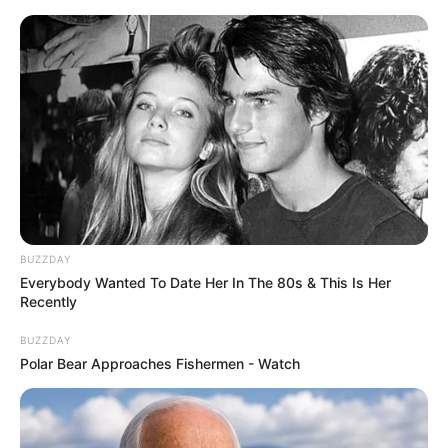
Перейти
до
вмісту
Groza-news.info
Громада Закарпаття
BUZZDAY
Everybody Wanted To Date Her In The 80s & This Is Her
Recently
BUZZDAY
Polar Bear Approaches Fishermen - Watch
ГАРЯЧI
ПОДІЇ
На Закарпатті з понеділка по
п’ятницю відключатимуть