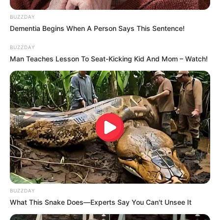
давление:
BUZZDAY
Dementia Begins When A Person Says This Sentence!
ветер:
BUZZDAY
Погода на 10 дней от
sinoptik.ua
Man Teaches Lesson To Seat-Kicking Kid And Mom – Watch!
Новини
Попит на нерухомість в Ужгороді зростає –
аналітика девелопера підтверджує
загальнонаціональний інтерес
У селі на Закарпатті жінки взялися засипати
джерело, з якого люди набирали питну воду: що
сталося? (фото, відео)
BUZZDAY
What This Snake Does—Experts Say You Can't Unsee It
До $20 тисяч за «списання»: на Закарпатті