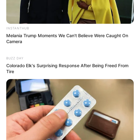
КАТЕГОРІЇ
Без рубрики
INSTANTHUB
Melania Trump Moments We Can't Believe Were Caught On
Гарячi
Camera
Культура
BUZZ DAY
Colorado Elk's Surprising Response After Being Freed From
Нам пишуть
Tire
Партнерські матеріали
Події
Політика
Спорт