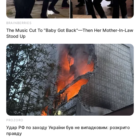
ГАРЯЧI
ПОДІЇ
У селі на Закарпатті жінки
BRAINBERRIES
The Music Cut To "Baby Got Back"—Then Her Mother-In-Law
взялися засипати джерело, з
Stood Up
якого люди набирали питну
07.08.2026
воду: що сталося? (фото,
відео)
ГАРЯЧI
ПОДІЇ
До $20 тисяч за «списання»: на
Закарпатті розслідують схему з
військовозобов’язаними —
07.08.2026
підозри отримали екскерівники
PROZORO
Мукачівського ТЦК
Удар РФ по заходу України був не випадковим: розкрито
правду