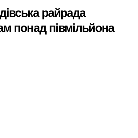
дівська райрада
ам понад півмільйона