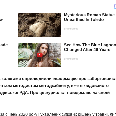
з колегами оприлюднили інформацію про заборгованіс
’ятьом методистам методкабінету
,
вже ліквідованого
адівськ
ої
РДА
. Про це журналіст повідомляє на своїй
а січень 2020 року і ухвалених судових рішень у травні, лип