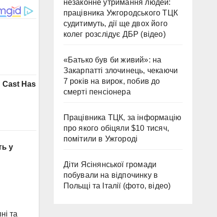
незаконне утримання людей:
працівника Ужгородського ТЦК
судитимуть, дії ще двох його
колег розслідує ДБР (відео)
«Батько був би живий»: на
Закарпатті злочинець, чекаючи
7 років на вирок, побив до
смерті пенсіонера
Працівника ТЦК, за інформацію
про якого обіцяли $10 тисяч,
помітили в Ужгороді
ть у
Діти Ясінянської громади
побували на відпочинку в
Польщі та Італії (фото, відео)
ні та