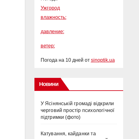
Ужгород
влажность:
давление:
ветер:
Погода на 10 дней от
sinoptik.ua
Новини
У Ясінянській громаді відкрили
черговий простір психологічної
підтримки (фото)
Катування, кайданки та