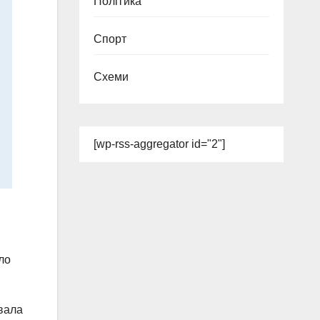
Політика
Спорт
Схеми
[wp-rss-aggregator id="2"]
ло
увала