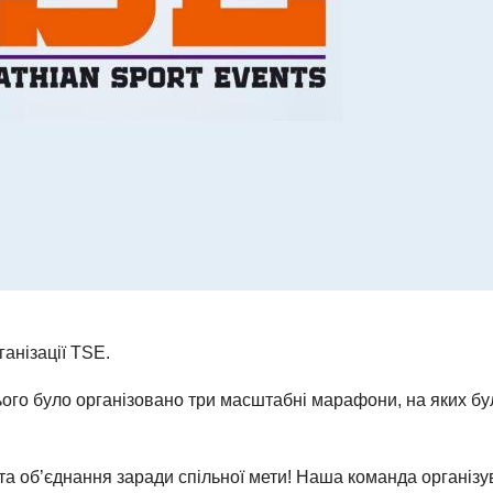
анізації TSE.
сього було організовано три масштабні марафони, на яких бу
 та об’єднання заради спільної мети! Наша команда організ