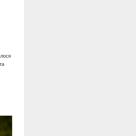
алося
та