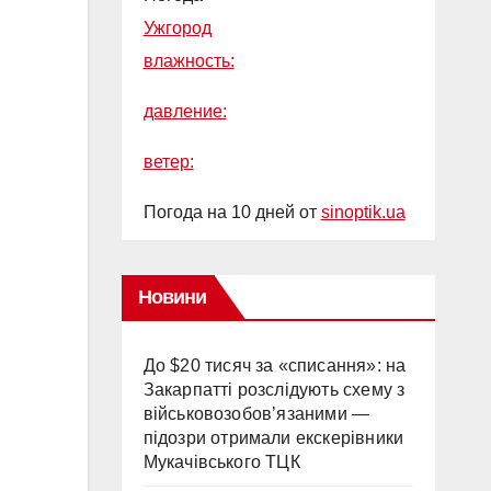
Ужгород
влажность:
давление:
ветер:
Погода на 10 дней от
sinoptik.ua
Новини
До $20 тисяч за «списання»: на
Закарпатті розслідують схему з
військовозобов’язаними —
підозри отримали екскерівники
Мукачівського ТЦК