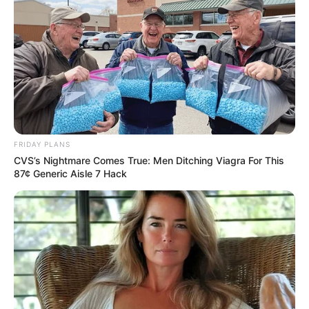
Культура
Нам пишуть
Партнерські матеріали
Події
FRIDAY PLANS
CVS’s Nightmare Comes True: Men Ditching Viagra For This
Політика
87¢ Generic Aisle 7 Hack
Спорт
Схеми
[wp-rss-aggregator id="2"]