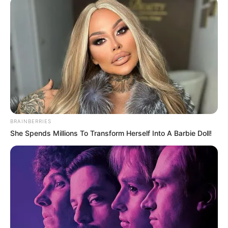
BRAINBERRIES
She Spends Millions To Transform Herself Into A Barbie Doll!
01.06.2023 10:24
ПОДІЇ