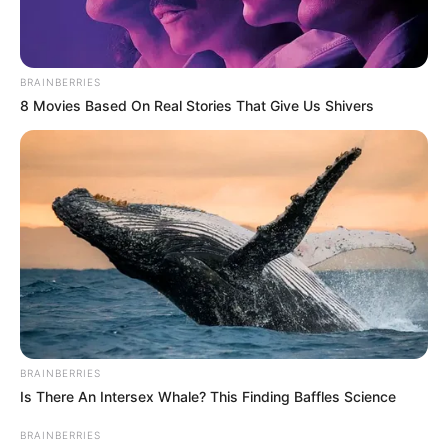
BRAINBERRIES
8 Movies Based On Real Stories That Give Us Shivers
Раніше на дорозі обласного значення О 070701
Кольчино – Пузняківці були суцільні ями – нині ж
тут на низці ділянок якісне покриття, тож можна
впевнено сказати, що відновлення автошляхів
продовжуються і в умовах воєнного стану,
повідомляє заступник голови ОВА Василь
BRAINBERRIES
Іванчо.
Is There An Intersex Whale? This Finding Baffles Science
Проблемна дорога вже кілька років турбувала
BRAINBERRIES
населення. Ми відреагували на запити мешканців та