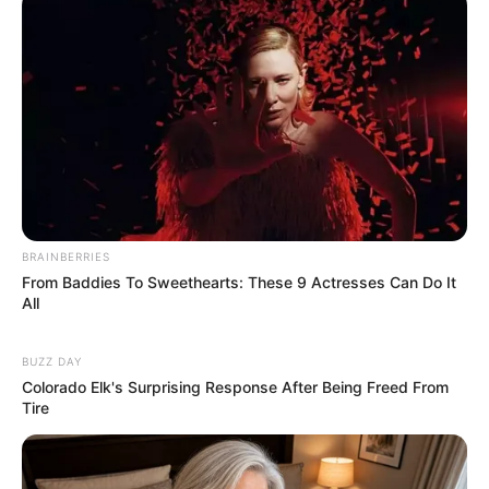
BRAINBERRIES
From Baddies To Sweethearts: These 9 Actresses Can Do It
All
Пов’язаний запис
BUZZ DAY
Colorado Elk's Surprising Response After Being Freed From
Tire
ПАРТНЕРСЬКІ МАТЕРІАЛИ
ПОДІЇ
Попит на нерухомість в