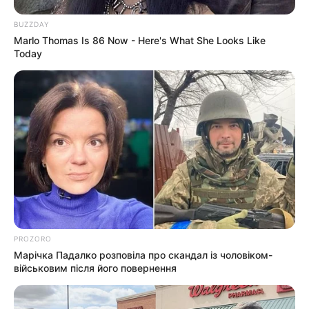
підозри отримали екскерівники Мукачівського
ТЦК
BUZZDAY
Marlo Thomas Is 86 Now - Here's What She Looks Like
Today
У Ясінянській громаді відкрили черговий простір
психологічної підтримки (фото)
Катування, кайданки та незаконне утримання
людей: працівника Ужгородського ТЦК
судитимуть, дії ще двох його колег розслідує ДБР
(відео)
Категорії
PROZORO
Без рубрики
Марічка Падалко розповіла про скандал із чоловіком-
військовим після його повернення
Гарячi