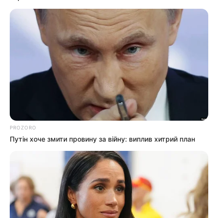
КАТЕГОРІЇ
Без рубрики
Гарячi
Культура
Нам пишуть
Партнерські матеріали
PROZORO
Путін хоче змити провину за війну: виплив хитрий план
Події
Політика
Спорт
Схеми