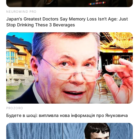
військовозобов’язаними —
СЕР 7, 2026
NEUROMIND PRO
підозри отримали екскерівники
Japan's Greatest Doctors Say Memory Loss Isn't Age: Just
Мукачівського ТЦК
Stop Drinking These 3 Beverages
Залишити відповідь
Щоб відправити коментар вам необхідно
авторизуватись
.
Погода
PROZORO
Будете в шоці: випливла нова інформація про Януковича
Ужгород
влажность: