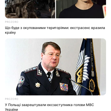
ГАРЯЧI
ПОДІЇ
У Ясінянській громаді відкрили
черговий простір
PROZORO
психологічної підтримки (фото)
Що буде з окупованими територіями: екстрасенс вразила
06.08.2026
країну
info@groza-news.info
PROZORO
У Польщі заарештували ексзаступника голови МВС
України