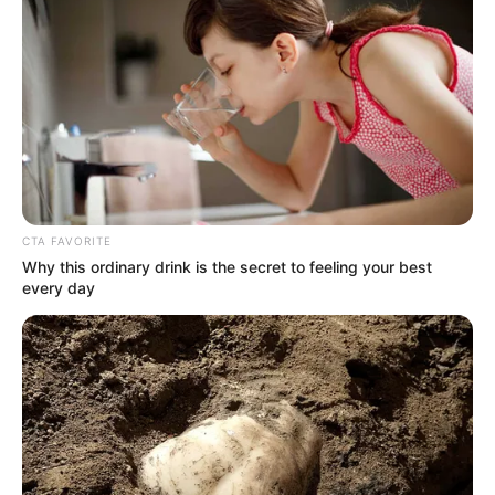
ширший конфлікт: «По суті, це боротьба за
демократію проти авторитаризму».
Росія, наголошує він, вже відкрито позиціонує себе
як противник усього Заходу і прагне нав’язати
власну модель світового порядку.
Чому Україна — ключ до існування імперії
CTA FAVORITE
Why this ordinary drink is the secret to feeling your best
Смешко нагадує позицію американського політолога
every day
Збігнєва Бжезінського: без України Росія не є
імперією. Саме тому, за його словами, війна проти
України є стратегічною спробою відновити
імперський статус.
«Успіх демократичної України є прямою загрозою
авторитарній моделі Росії», — зазначає він.