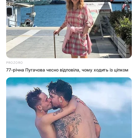
PROZORO
77-річна Пугачова чесно відповіла, чому ходить із ціпком