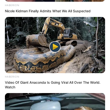
HABERION
Nicole Kidman Finally Admits What We All Suspected
Попит на нерухомість в Ужгороді зростає –
аналітика девелопера підтверджує
загальнонаціональний інтерес
У селі на Закарпатті жінки взялися засипати
джерело, з якого люди набирали питну воду: що
сталося? (фото, відео)
До $20 тисяч за «списання»: на Закарпатті
розслідують схему з військовозобов’язаними —
підозри отримали екскерівники Мукачівського
ТЦК
HABERION
Video Of Giant Anaconda Is Going Viral All Over The World.
Watch
У Ясінянській громаді відкрили черговий простір
психологічної підтримки (фото)