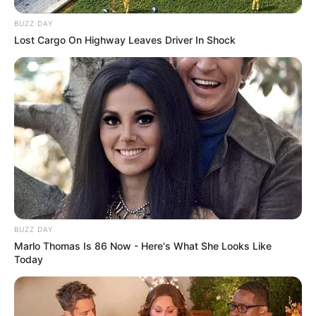
BUZZ DAY
Lost Cargo On Highway Leaves Driver In Shock
BUZZ DAY
Marlo Thomas Is 86 Now - Here's What She Looks Like
Today