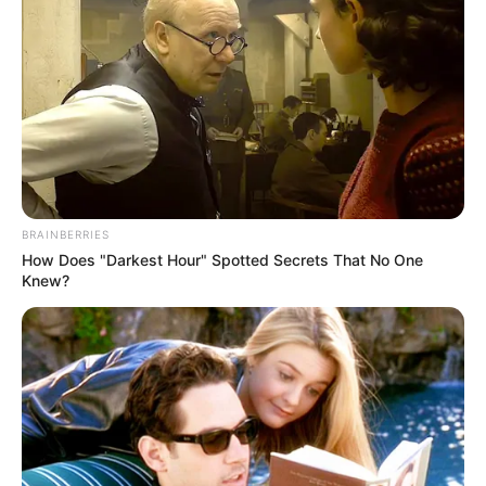
Окремо Смешко акцентує на відмові України від
ядерної зброї.
За його словами, це був унікальний крок, який:
значно підвищив безпеку США;
BRAINBERRIES
заощадив Заходу трильйони доларів;
How Does "Darkest Hour" Spotted Secrets That No One
Knew?
водночас залишив Україну без реальних гарантій.
«Жодна країна світу більше не зробить такого внеску
ціною власної безпеки», — наголошує він.
Захід має почути правду