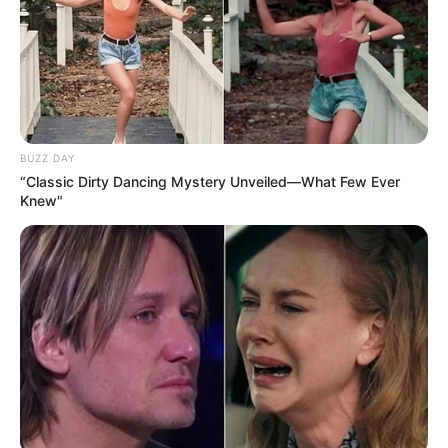
Погода
Ужгород
влажность:
BUZZ DAY
давление:
“Classic Dirty Dancing Mystery Unveiled—What Few Ever
Knew"
ветер:
Погода на 10 дней от
sinoptik.ua
Новини
Скандал у Берегівському ТЦК: сотням чоловіків
незаконно скасовували відстрочки та не
випускали з приміщення (фото)