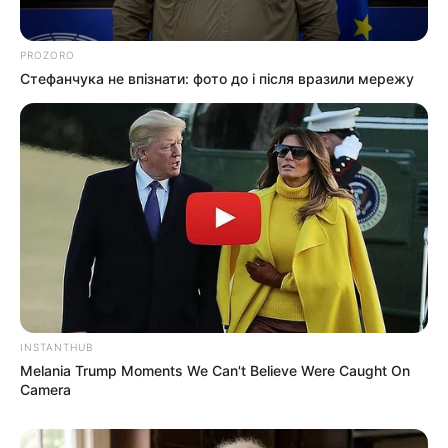
взялися засипати джерело, з
якого люди набирали питну
07.08.2026
PROZORO
воду: що сталося? (фото,
Стефанчука не впізнати: фото до і після вразили мережу
відео)
ГАРЯЧI
ПОДІЇ
До $20 тисяч за «списання»: на
Закарпатті розслідують схему з
військовозобов’язаними —
07.08.2026
підозри отримали екскерівники
Мукачівського ТЦК
INSTANTHUB
Melania Trump Moments We Can't Believe Were Caught On
Camera