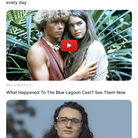
every day
BRAINBERRIES
What Happened To The Blue Lagoon Cast? See Them Now
Україна сьогодні — не просто країна, яка
обороняється. Вона стала ключовим фактором
глобальної безпеки. І саме тут вирішується