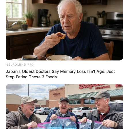
info@groza-news.info
КАТЕГОРІЇ
Без рубрики
NEUROMIND PRO
Japan's Oldest Doctors Say Memory Loss Isn't Age: Just
Гарячi
Stop Eating These 3 Foods
Культура
Нам пишуть
Партнерські матеріали