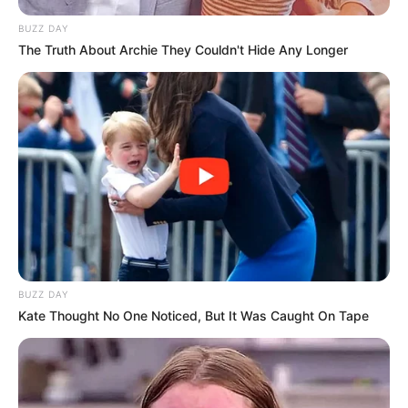
BUZZ DAY
The Truth About Archie They Couldn't Hide Any Longer
BUZZ DAY
Kate Thought No One Noticed, But It Was Caught On Tape