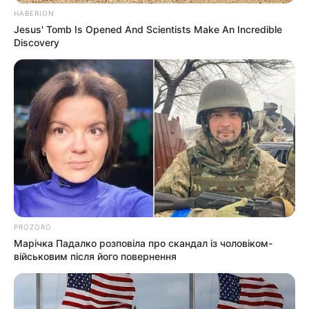
HABERION
Jesus' Tomb Is Opened And Scientists Make An Incredible
Схеми
Discovery
[wp-rss-aggregator id="2"]
Ви пропустили
PROZORO
Марічка Падалко розповіла про скандал із чоловіком-
військовим після його повернення
ГАРЯЧI
ПОДІЇ
Скандал у Берегівському ТЦК: