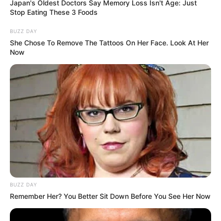
авторизуватись
.
Japan's Oldest Doctors Say Memory Loss Isn't Age: Just
Stop Eating These 3 Foods
BUZZ DAY
She Chose To Remove The Tattoos On Her Face. Look At Her
Now
Погода
Ужгород
влажность:
давление:
ветер:
Погода на 10 дней от
sinoptik.ua
Новини
BUZZ DAY
Remember Her? You Better Sit Down Before You See Her Now
Скандал у Берегівському ТЦК: сотням чоловіків