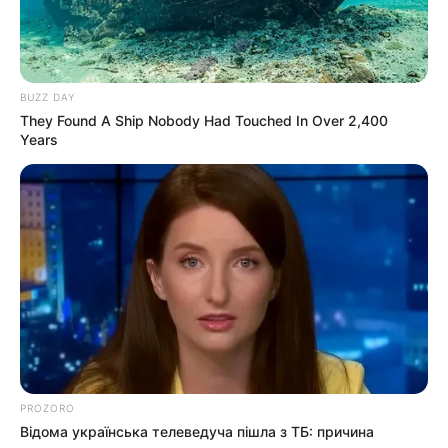
Скандал у Берегівському ТЦК:
сотням чоловіків незаконно
скасовували відстрочки та не
09.08.2026
випускали з приміщення
BUZZ DAY
(фото)
They Found A Ship Nobody Had Touched In Over 2,400
Years
ПАРТНЕРСЬКІ МАТЕРІАЛИ
ПОДІЇ
Попит на нерухомість в
Ужгороді зростає – аналітика
девелопера підтверджує
07.08.2026
загальнонаціональний інтерес
PROZORO
Відома українська телеведуча пішла з ТБ: причина