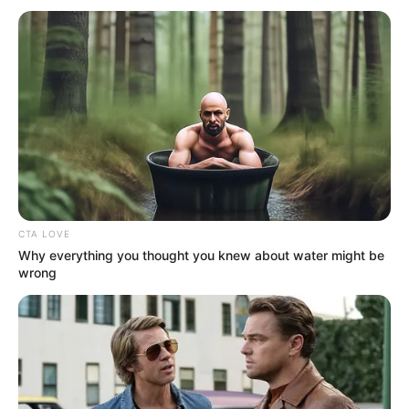
задоволенням поїдуть за кордон для супроводу».
А коли пролунала фраза про «підкуп парламенту за
10 тисяч доларів», суд по-діловому уточнив: «А про
яку ціну має йти мова?».
А деякі пасажі Тимошенко звучали доволі
контраверсійно:
CTA LOVE
«Наступні 5 років стануть останніми в історії
Why everything you thought you knew about water might be
незалежної України».
wrong
«Я буду тут, поки країна не буде звільнена від
цього, по суті, фашистського режиму» (тут зала
охнула, зрозумівши, що Юлія Володимирівна
сказала трохи зайвого).