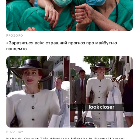
info@groza-news.info
PROZORO
«Заразяться всі»: страшний прогноз про майбутню
пандемію
КАТЕГОРІЇ
Без рубрики
Гарячi
Культура
Нам пишуть
BUZZ DAY
Партнерські матеріали