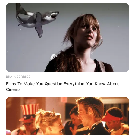
записів
комунальники
подався черговий
допомагають
мільйонер
відновлювати тепло у
Києві
BRAINBERRIES
Films To Make You Question Everything You Know About
Cinema