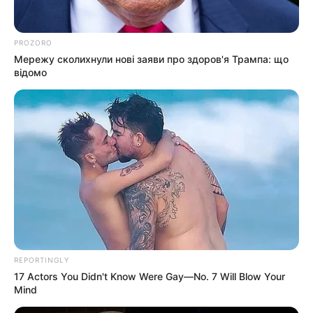
Категорії
PROZORO
Мережу сколихнули нові заяви про здоров'я Трампа: що
відомо
Без рубрики
Гарячi
Культура
Нам пишуть
Партнерські матеріали
REPORTINGLY
Події
17 Actors You Didn't Know Were Gay—No. 7 Will Blow Your
Mind
Політика