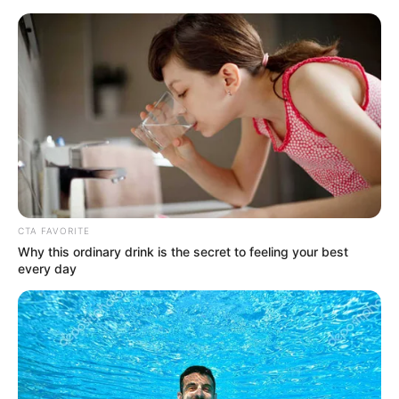
Перейти
до
вмісту
Groza-news.info
Громада Закарпаття
CTA FAVORITE
Why this ordinary drink is the secret to feeling your best
every day
БЕЗ РУБРИКИ
«У нас не парламент, у нас суд» —
засідання над Тимошенко