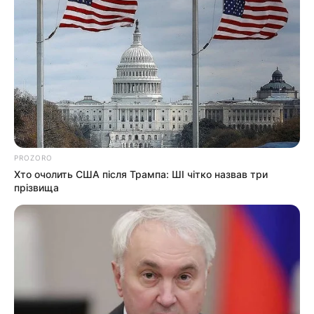
PROZORO
Хто очолить США після Трампа: ШІ чітко назвав три
прізвища