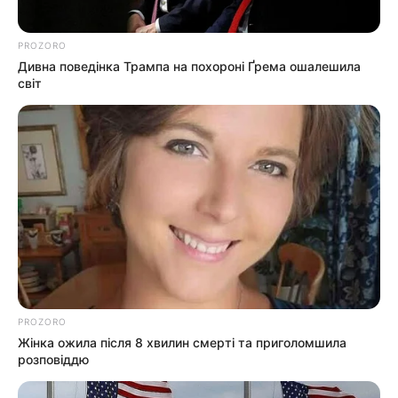
PROZORO
Дивна поведінка Трампа на похороні Ґрема ошалешила
світ
PROZORO
Жінка ожила після 8 хвилин смерті та приголомшила
розповіддю