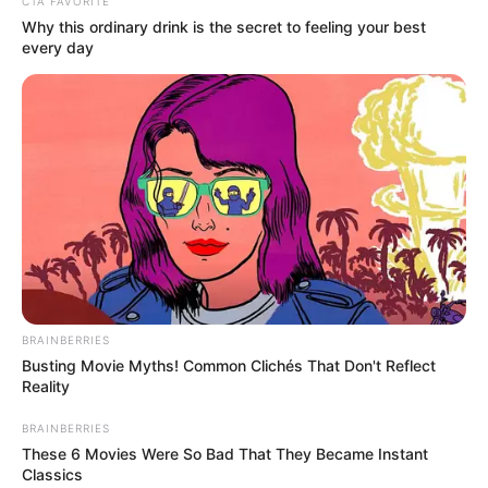
CTA FAVORITE
голосували!». Відповідь судді стала миттєвим
Why this ordinary drink is the secret to feeling your best
мемом: «Слава богу, за мене ви не голосували!».
every day
Не обійшлося й без історичних алюзій. Коли
Тимошенко згадала гасла Януковича, суддя уточнив:
«Хто такий Янукович?», а почувши відповідь — щиро
поцікавився, «до чого він тут».
А на довгі промови про «1937 рік» і «сталінізм»
спокійно відрізав: «У 37-му році не обирали
запобіжку».
BRAINBERRIES
Busting Movie Myths! Common Clichés That Don't Reflect
Фінальний штрих — питання адвоката про контроль
Reality
за Тимошенко за кордоном.
BRAINBERRIES
These 6 Movies Were So Bad That They Became Instant
Суддя без тіні сумніву припустив, що поліцейські «із
Classics