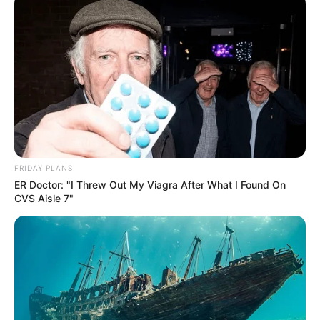
Спорт
Схеми
[wp-rss-aggregator id="2"]
FRIDAY PLANS
ER Doctor: "I Threw Out My Viagra After What I Found On
CVS Aisle 7"
Ви пропустили
ГАРЯЧI
ПОДІЇ