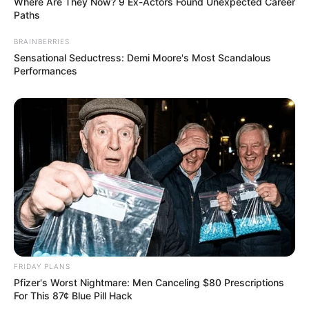
Where Are They Now? 9 Ex-Actors Found Unexpected Career
Paths
BRAINBERRIES
Sensational Seductress: Demi Moore's Most Scandalous
Performances
FRIDAY PLANS
Pfizer's Worst Nightmare: Men Canceling $80 Prescriptions
For This 87¢ Blue Pill Hack