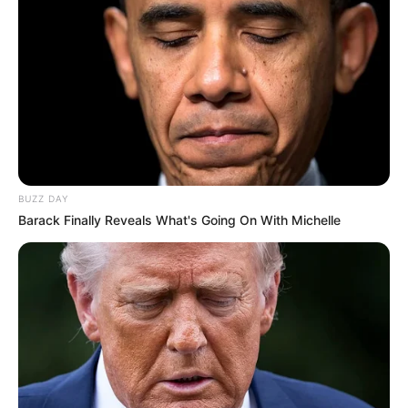
незаконно скасовували відстрочки та не
випускали з приміщення (фото)
Попит на нерухомість в Ужгороді зростає –
аналітика девелопера підтверджує
загальнонаціональний інтерес
У селі на Закарпатті жінки взялися засипати
джерело, з якого люди набирали питну воду: що
BUZZ DAY
сталося? (фото, відео)
Barack Finally Reveals What's Going On With Michelle
До $20 тисяч за «списання»: на Закарпатті
розслідують схему з військовозобов’язаними —
підозри отримали екскерівники Мукачівського
ТЦК
У Ясінянській громаді відкрили черговий простір
психологічної підтримки (фото)