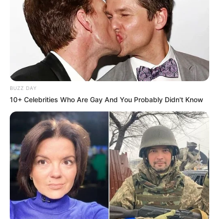
BUZZ DAY
10+ Celebrities Who Are Gay And You Probably Didn't Know
ПОЛІТИКА
Через COVID Рада працюватиме