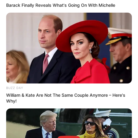
Barack Finally Reveals What's Going On With Michelle
У високогірному селі Закарпаття проклали
асфальт (фото)
«Мамо, тут як у тюрмі…»: що насправді
відбулося в «Артеку» на Закарпатті під час
відпочинку дітей з Вишневого (фото)
Категорії
BUZZ DAY
Без рубрики
William & Kate Are Not The Same Couple Anymore – Here's
Why!
Гарячi
Культура