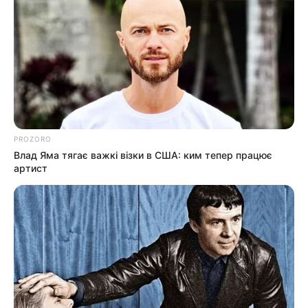
PROZORO
Влад Яма тягає важкі візки в США: ким тепер працює
артист
ПОЛІТИКА
Команда Андрія Балоги
залишиться поза коаліцією в
облраді