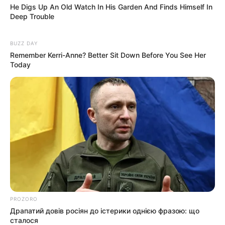
Закарпаття проклали
He Digs Up An Old Watch In His Garden And Finds Himself In
Deep Trouble
асфальт (фото)
02.08.2026
BUZZ DAY
Remember Kerri-Anne? Better Sit Down Before You See Her
Today
info@groza-news.info
КАТЕГОРІЇ
PROZORO
Драпатий довів росіян до істерики однією фразою: що
Без рубрики
сталося