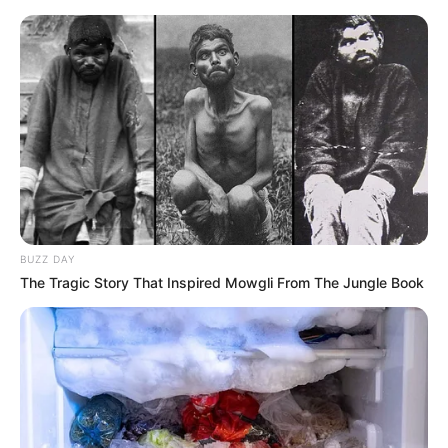
Гарячi
Культура
Нам пишуть
Партнерські матеріали
Події
BUZZ DAY
Політика
The Tragic Story That Inspired Mowgli From The Jungle Book
Спорт
Схеми
Manage Consent