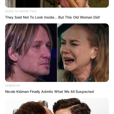
Зеленський звернувся до Венеціанської комісії з…
GOOD TO KNOW THIS
They Said Not To Look Inside... But This Old Woman Did!
ПОЛІТИКА
Усе закрити. Коли в Україні
введуть повний локдаун
25.11.2020
Фото: RFE/RL Локдаун в Україні почнеться в грудні
Уряд України розпочав розробляти план із
HABERION
введення жорстких карантинних обмежень у
Nicole Kidman Finally Admits What We All Suspected
зв’язку з пандемією коронавірусу. Тотальний
карантин в Україні можуть ввести в…