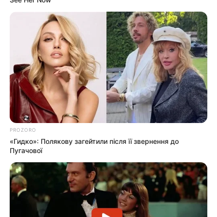
PROZORO
«Гидко»: Полякову загейтили після її звернення до
Пугачової
Погода
Ужгород
влажность: