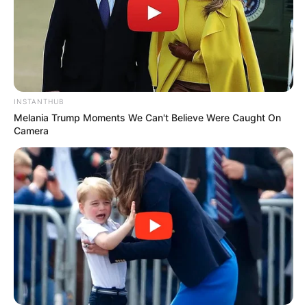
Нам пишуть
Партнерські матеріали
Події
INSTANTHUB
Політика
Melania Trump Moments We Can't Believe Were Caught On
Camera
Спорт
Схеми
[wp-rss-aggregator id="2"]