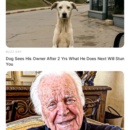
BUZZ DAY
Dog Sees His Owner After 2 Yrs What He Does Next Will Stun
You