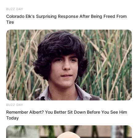
Перейти
BUZZ DAY
до
Colorado Elk's Surprising Response After Being Freed From
Tire
вмісту
Groza-news.info
Громада Закарпаття
Категорія:
Політика
BUZZ DAY
Remember Albert? You Better Sit Down Before You See Him
Today