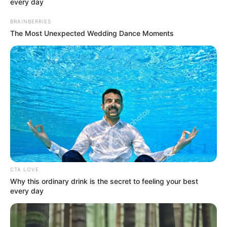
every day
BRAINBERRIES
The Most Unexpected Wedding Dance Moments
ПОДІЇ
На безпеку дорожнього руху в
Закарпатті виділять 217 мільйонів
гривень
17.02.2021
CTA LOVE
Саме такий кошторис передбачає Регіональна
Why this ordinary drink is the secret to feeling your best
програма підвищення рівня безпеки дорожнього
every day
руху у Закарпатській області на період до 2023
року, повідомляє офіційний сайт Закарпатської