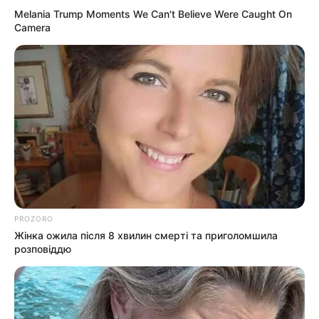
Melania Trump Moments We Can't Believe Were Caught On
Camera
ГАРЯЧI
ПОДІЇ
В Ужгороді обвалилася аварійна
огорожа колишнього м’ясокомбінату
PROZORO
11.02.2021
Жінка ожила після 8 хвилин смерті та приголомшила
Про це повідомляє ужгородець Юрій Ломакін,
розповіддю
ілюструючи подію фотографіями частини
обпаленої огорожі. Ідеться про вулицю Погорєлова
у Новому районі, а зокрема – територію