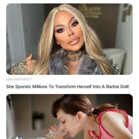
BRAINBERRIES
She Spends Millions To Transform Herself Into A Barbie Doll!
ГАРЯЧI
ПОДІЇ
Охоронці агенства “Зодіак” побили
журналіста “Новин Закарпаття”