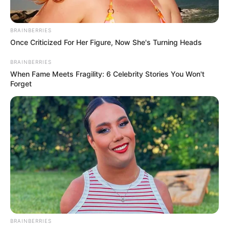
НАМ ПИШУТЬ
ПОДІЇ
Верховний Суд оприлюднив рішення
BRAINBERRIES
Once Criticized For Her Figure, Now She's Turning Heads
у справі Ужгородського пологового
будинку
BRAINBERRIES
When Fame Meets Fragility: 6 Celebrity Stories You Won't
17.02.2021
Forget
Верховний Суд України поставив крапку у
законності призначення керівника Ужгородського
міського пологового будинку. Про це Groza–news
повідомив Василь Дьордь — юрист, член асоціації
правників України та спеціаліст у галузі
корпоративного…
BRAINBERRIES