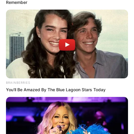
18.02.2021
Remember
В Ужгороді на Пагорбі слави вшанували пам’ять
захисників Дебальцева. У мітингу-реквіємі взяло
участь близько 50 чоловік, у тому числі
представники влади, ветеранських організацій та
учасники бойових дій на Сході України.…
BRAINBERRIES
You'll Be Amazed By The Blue Lagoon Stars Today