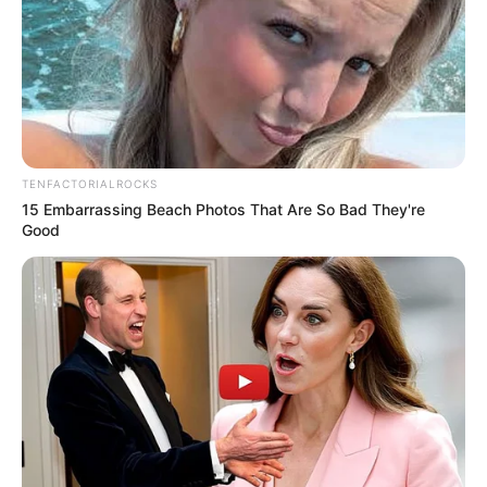
колишнього м’ясокомбінату. “Обвалилася частина
огорожі. Тримається на…
TENFACTORIALROCKS
15 Embarrassing Beach Photos That Are So Bad They're
Good