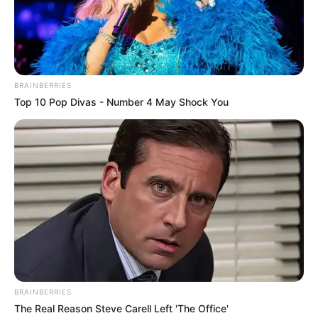
BRAINBERRIES
НАМ ПИШУТЬ
ПОДІЇ
Top 10 Pop Divas - Number 4 May Shock You
Завтра рада вирішить долю ввезених
до 2021 року “євроблях”
17.02.2021
Завтра у Верховній Раді розглянуть законопроекти
4643-д та 4644-д, які покликані викинути з
розрахунку розмитнення автомобіля його вартість і
пробіг. Фактично, це усуває всю систему корупції
побудовану минулою владою навколо…
BRAINBERRIES
The Real Reason Steve Carell Left 'The Office'