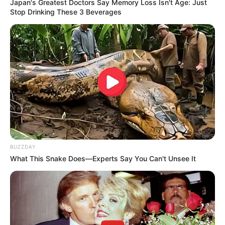
Japan's Greatest Doctors Say Memory Loss Isn't Age: Just
Stop Drinking These 3 Beverages
Без рубрики
Гарячi
Культура
Нам пишуть
Партнерські матеріали
BUZZDAY
What This Snake Does—Experts Say You Can't Unsee It
Події
Політика
Спорт