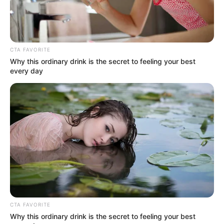
Романа Сенишина
17.02.2021
Про це повідомив сам потерпілий на своїй сторінці
CTA FAVORITE
у мережі “Фейсбук”. Журналіст розповів, що
Why this ordinary drink is the secret to feeling your best
охоронці перегшородили рух його авто, силоміць
every day
витягли його з машини і завдали удару в обличчя,
мотивуючи…
CTA FAVORITE
Why this ordinary drink is the secret to feeling your best