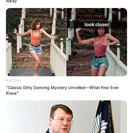
Away
BUZZDAY
“Classic Dirty Dancing Mystery Unveiled—What Few Ever
Knew"
ГАРЯЧI
ПОДІЇ
На відновлення КПП “Ужгород”