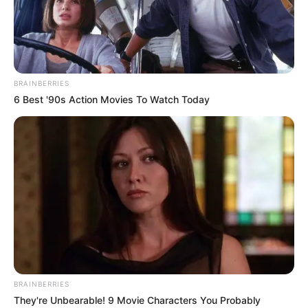
BRAINBERRIES
6 Best '90s Action Movies To Watch Today
ГАРЯЧI
ПОДІЇ
Ужгородці вшанували земляків, які
боронили Дебальцево
BRAINBERRIES
They're Unbearable! 9 Movie Characters You Probably