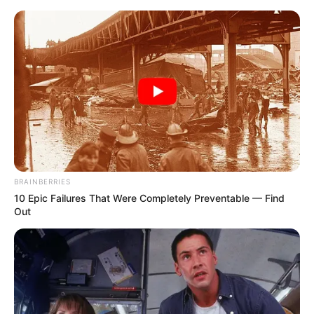
Перейти
до
вмісту
Groza-news.info
Громада Закарпаття
BRAINBERRIES
10 Epic Failures That Were Completely Preventable — Find
Out
Категорія:
Події