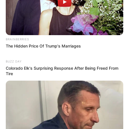
Схеми
[wp-rss-aggregator id="2"]
BRAINBERRIES
The Hidden Price Of Trump's Marriages
BUZZ DAY
Colorado Elk's Surprising Response After Being Freed From
Tire
Ви пропустили
ПАРТНЕРСЬКІ МАТЕРІАЛИ
ПОДІЇ
Попит на нерухомість в
Ужгороді зростає – аналітика