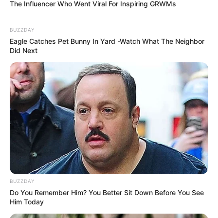
The Influencer Who Went Viral For Inspiring GRWMs
BUZZDAY
Eagle Catches Pet Bunny In Yard -Watch What The Neighbor
Did Next
ПОДІЇ
ПОЛІТИКА
Угорські праворадикали закликали
BUZZDAY
Україну відмовитися від Закарпаття
Do You Remember Him? You Better Sit Down Before You See
Him Today
15.02.2021