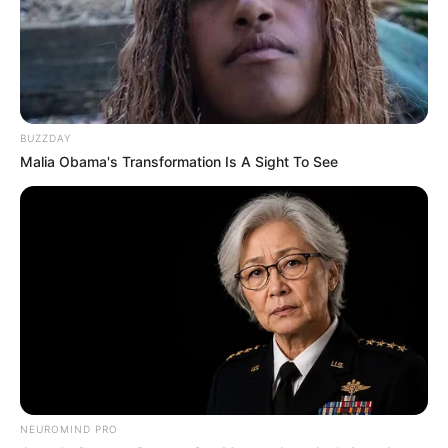
У селі на Закарпатті жінки взялися засипати
джерело, з якого люди набирали питну воду: що
сталося? (фото, відео)
До $20 тисяч за «списання»: на Закарпатті
розслідують схему з військовозобов’язаними —
BUZZDAY
підозри отримали екскерівники Мукачівського
Malia Obama's Transformation Is A Sight To See
ТЦК
У Ясінянській громаді відкрили черговий простір
психологічної підтримки (фото)
Катування, кайданки та незаконне утримання
людей: працівника Ужгородського ТЦК
судитимуть, дії ще двох його колег розслідує ДБР
(відео)
NEUROMIND PRO
Категорії