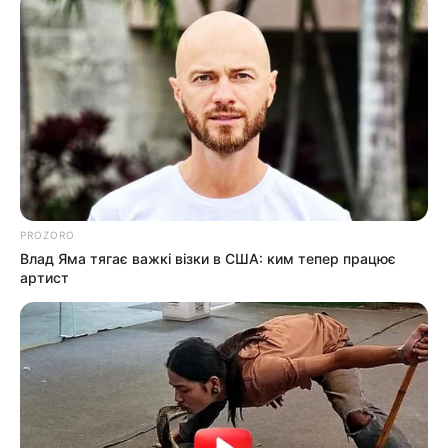
На офіційному сайті угорської праворадикальної
партії «Рух Наша Батьківщина» (Mі Hazánk
Mozgalom) з’явилася провокативна заява цієї
політсили із закликом відокремлення Закарпаття
на користь Угорської республіки. Підписав цю
міжнародну провокацію уродженець…
PROZORO
Влад Яма тягає важкі візки в США: ким тепер працює
артист