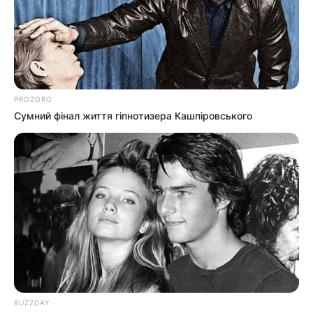
PROZORO
Сумний фінал життя гіпнотизера Кашпіровського
BUZZDAY