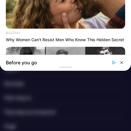
info@groza-news.info
BUZZDAY
Why Women Can't Resist Men Who Know This Hidden Secret
КАТЕГОРІЇ
Без рубрики
Before you go
Гарячi
Культура
Нам пишуть
Партнерські матеріали
BUZZ DAY
The Tragic Story That Inspired Mowgli From The Jungle Book
Події