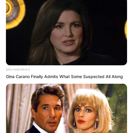
BRAINBERRIES
ГАРЯЧI
ПОДІЇ
ПОЛІТИКА
Gina Carano Finally Admits What Some Suspected All Along
Біля посольства РФ у Празі активісти
висловили підтримку ув’язненому у
Криму журналісту Владиславу
Єсипенку
20.04.2021
Під вечір 19 квітня у Празі на площі Бориса