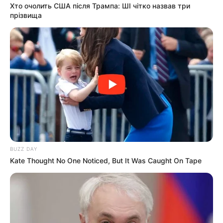
Хто очолить США після Трампа: ШІ чітко назвав три
тривалий час працює журналістом у Чеській
прізвища
республіці, написав на своїй сторінці у мережі
“Фейсбук”. Журналіст закликав здавати кров після
того, як до лікарні з…
BUZZ DAY
Kate Thought No One Noticed, But It Was Caught On Tape