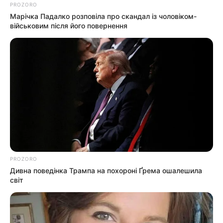
мобільних бригад з вакцинування Павло Колесник
PROZORO
з колегами дали відповіді на найпоширеніші
Марічка Падалко розповіла про скандал із чоловіком-
військовим після його повернення
запитання, пов’язані з вакцинуванням. У…
PROZORO
Дивна поведінка Трампа на похороні Ґрема ошалешила
світ