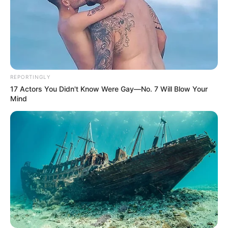
Погода
Ужгород
REPORTINGLY
17 Actors You Didn't Know Were Gay—No. 7 Will Blow Your
влажность:
Mind
давление:
ветер:
Погода на 10 дней от
sinoptik.ua
Новини
Скандал у Берегівському ТЦК: сотням чоловіків