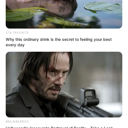
CTA FAVORITE
Why this ordinary drink is the secret to feeling your best
every day
ГАРЯЧI
ПОДІЇ
Експерти Інституту дослідження
BRAINBERRIES
авторинку розповіли про нові правила