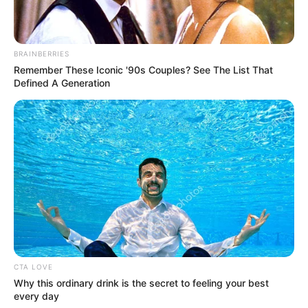
Нємцова під посольством Росії у Чехії близько 50
місцевих громадських активістів виступили проти
політики Путіна. Демонстранти засудили втручання
BRAINBERRIES
Remember These Iconic '90s Couples? See The List That
Кремля у внутрішні…
Defined A Generation
CTA LOVE
Why this ordinary drink is the secret to feeling your best
every day