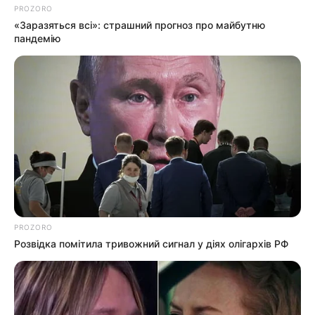
PROZORO
«Заразяться всі»: страшний прогноз про майбутню
Спорт
пандемію
Схеми
[wp-rss-aggregator id="2"]
PROZORO
Ви пропустили
Розвідка помітила тривожний сигнал у діях олігархів РФ