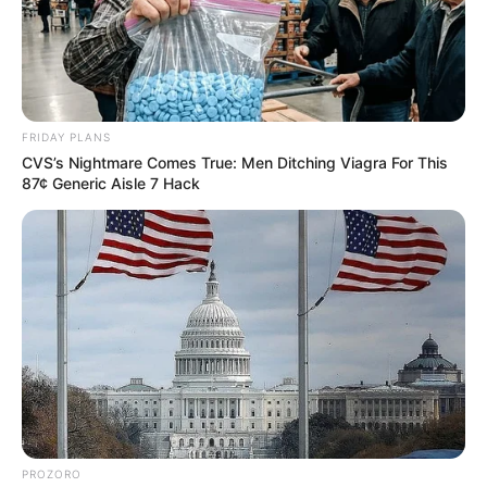
FRIDAY PLANS
CVS’s Nightmare Comes True: Men Ditching Viagra For This
87¢ Generic Aisle 7 Hack
ГАРЯЧI
ПОДІЇ
Український журналіст у Чехії
закликав мукачівців здавати кров
06.04.2021
Про це мукачівець Олекса Лівінський, який
PROZORO