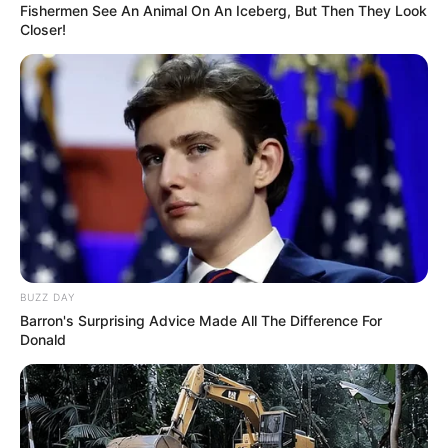
Fishermen See An Animal On An Iceberg, But Then They Look
ція
1
…
222
223
224
…
229
Closer!
в
BUZZ DAY
Barron's Surprising Advice Made All The Difference For
Donald