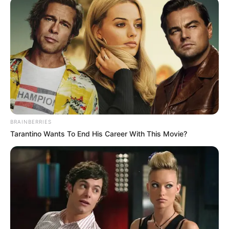
01.06.2021
Про це повідомляють джерела Groza-news у
правоохоронних органах. Зокрема ВБКОЗ
Управління в рамках кримінального провадження
№420210702100000008 від 12.01.2021 (ч. 3 ст. 368
КК України) задокументовано схеми вимагання та
отримання неправомірної…
BRAINBERRIES
Tarantino Wants To End His Career With This Movie?