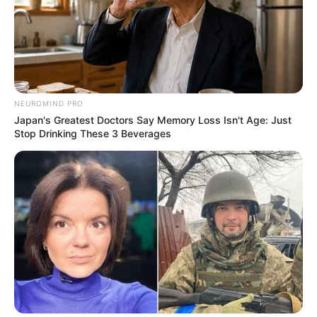
NEUROMIND PRO
Japan's Greatest Doctors Say Memory Loss Isn't Age: Just
Stop Drinking These 3 Beverages
ГАРЯЧI
ПОДІЇ
Закарпатські лікарі зняли відеоролик
про найпоширеніші питання щодо
вакцинації (відео)
15.04.2021
Сімейний лікар, кандидат медичних наук, доцент
кафедри терапії та сімейної медицини та тренер