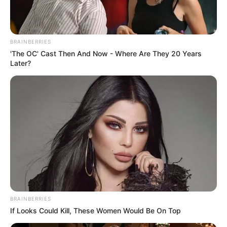
BRAINBERRIES
'The OC' Cast Then And Now - Where Are They 20 Years
Later?
ГАРЯЧI
ПОДІЇ
Ужгородців закликають долучитися
до порятунку життя Таміли Лошак
07.05.2021
Сьогодні 7 травня небайдужі ужгородці
влаштували благодійний розпродаж речей на
площі Театральній. Учасники акції закликають
BRAINBERRIES
If Looks Could Kill, These Women Would Be On Top
городян долучатися, хто яким чином може до
порятунку життя молодої ужгородки Таміли Лошак.