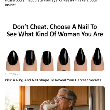
Hollywood's Inaccurate Portrayal of Reality - Take a Look
Inside!
розмитнення “євроблях”
16.04.2021
Вчора Верховна Рада України проголосувала
законопроєкти про пільгове розмитнення
«євроблях» № 4643-д та № 4644-д. Експерти
Інституту досліджень авторинку у прямому ефірі
обговорили особливості нових правил.
Пропонуємо дізнайтися першими, хто…
BUZZ DAY
Pick A Ring And Nail Shape To Reveal Your Darkest Secrets!