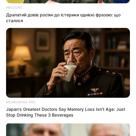
ГАРЯЧI
ПОДІЇ
PROZORO
У селі на Закарпатті жінки
Драпатий довів росіян до істерики однією фразою: що
взялися засипати джерело, з
сталося
якого люди набирали питну
07.08.2026
воду: що сталося? (фото,
відео)
ГАРЯЧI
ПОДІЇ
До $20 тисяч за «списання»: на
Закарпатті розслідують схему з
військовозобов’язаними —
07.08.2026
підозри отримали екскерівники
NEUROMIND PRO
Мукачівського ТЦК
Japan's Greatest Doctors Say Memory Loss Isn't Age: Just
Stop Drinking These 3 Beverages