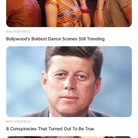
BRAINBERRIES
Bollywood’s Boldest Dance Scenes Still Trending
ГАРЯЧI
ПОДІЇ
На КПП “Ужгород” задокументовано
BRAINBERRIES
схему вимагання неправомірної
8 Conspiracies That Turned Out To Be True
вигоди