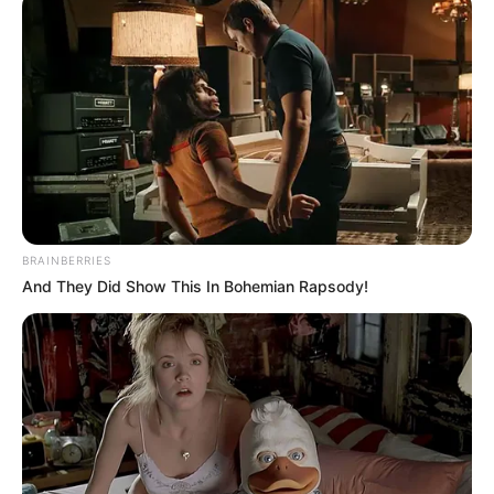
У 2018…
BRAINBERRIES
And They Did Show This In Bohemian Rapsody!