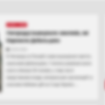
ГАРЯЧI
ПОДІЇ
Ужгородці вшанували земляків, які
боронили Дебальцево
18.02.2021
В Ужгороді на Пагорбі слави вшанували пам’ять
захисників Дебальцева. У мітингу-реквіємі взяло
участь близько 50 чоловік, у тому числі
представники влади, ветеранських організацій та
учасники бойових дій на Сході України.…