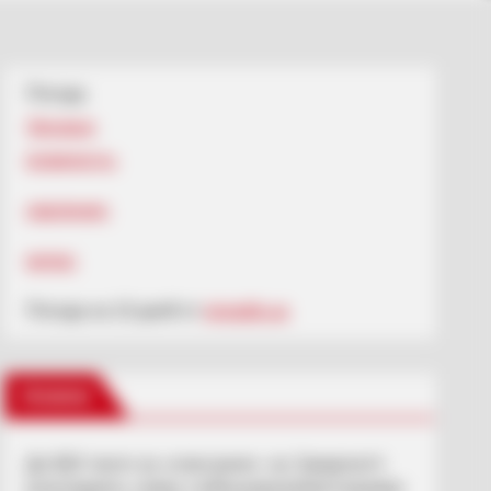
Погода
Ужгород
влажность:
давление:
ветер:
Погода на 10 дней от
sinoptik.ua
Новини
До $20 тисяч за «списання»: на Закарпатті
розслідують схему з військовозобов’язаними