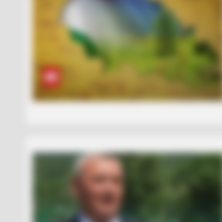
VARICOSE VEINS RELIEF
Bulging Varicose Veins? This Simpl