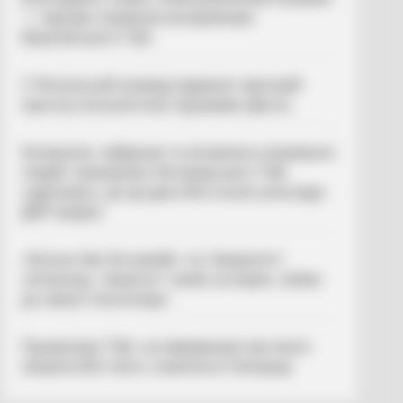
— підозри отримали екскерівники
Мукачівського ТЦК
У Ясінянській громаді відкрили черговий
простір психологічної підтримки (фото)
Катування, кайданки та незаконне утримання
людей: працівника Ужгородського ТЦК
судитимуть, дії ще двох його колег розслідує
ДБР (відео)
«Батько був би живий»: на Закарпатті
злочинець, чекаючи 7 років на вирок, побив
до смерті пенсіонера
Працівника ТЦК, за інформацію про якого
обіцяли $10 тисяч, помітили в Ужгороді