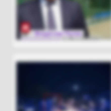
HABERION
6 Movie Moments That Were Almo
Too Hot To Show