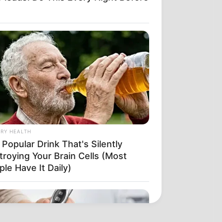
RY HEALTH
Popular Drink That's Silently
troying Your Brain Cells (Most
le Have It Daily)