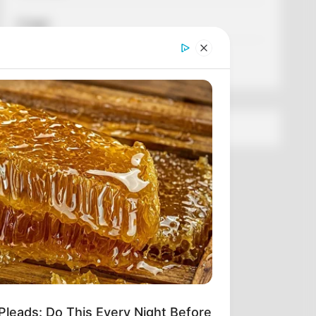
Спорт
Схеми
[wp-rss-aggregator id="2"]
Pleads: Do This Every Night Before