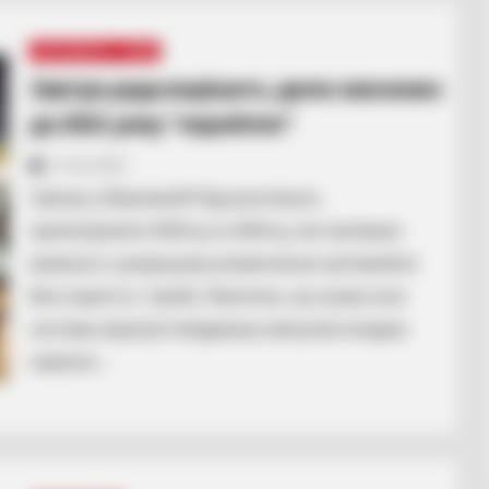
НАМ ПИШУТЬ
ПОДІЇ
Завтра рада вирішить долю ввезених
до 2021 року “євроблях”
17.02.2021
Завтра у Верховній Раді розглянуть
законопроекти 4643-д та 4644-д, які покликані
викинути з розрахунку розмитнення автомобіля
його вартість і пробіг. Фактично, це усуває всю
систему корупції побудовану минулою владою
навколо…