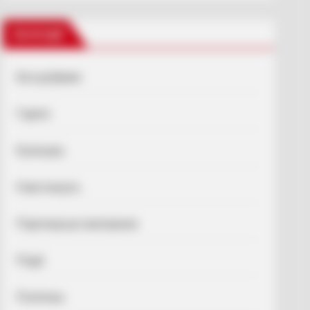
Категорії
Без рубрики
Гарячi
Культура
Нам пишуть
Партнерські матеріали
Події
Політика